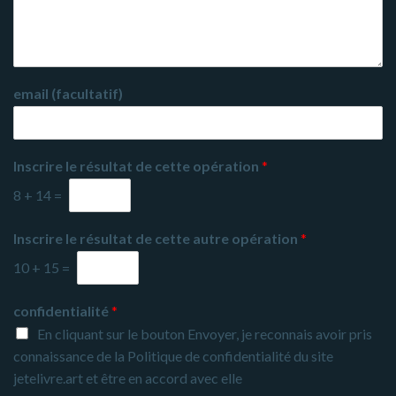
email (facultatif)
Inscrire le résultat de cette opération
*
8
+
14
=
Inscrire le résultat de cette autre opération
*
10
+
15
=
confidentialité
*
En cliquant sur le bouton Envoyer
, je reconnais avoir pris
connaissance de la
Politique de confidentialité du site
jetelivre.art
et être en accord avec elle