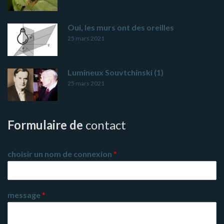
Oui, les murs ont des oreilles
25 mars 2021
Lumineux Souvtchinski (1)
25 mars 2021
Formulaire de
contact
choisir un nom de connexion
*
message
*