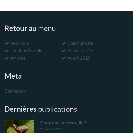
Retour au
menu
Vestibule
Communauté
Tendons l’oreille
Filtrer le réel
Amorce
Avant 2020
Meta
Connexion
Dernières
publications
Chapeau, grenouille !
25 mars 2021