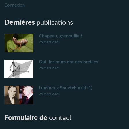
Connexion
Dernières
publications
Chapeau, grenouille !
25 mars 2021
Oui, les murs ont des oreilles
25 mars 2021
Lumineux Souvtchinski (1)
25 mars 2021
Formulaire de
contact