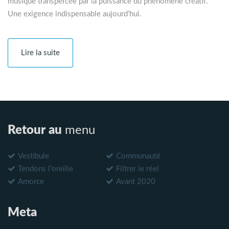
musique transpercée par la puissance du phénomène créatif.
Une exigence indispensable aujourd’hui.
Lire la suite
Retour au
menu
Vestibule
Communauté
Tendons l’oreille
Filtrer le réel
Amorce
Avant 2020
Meta