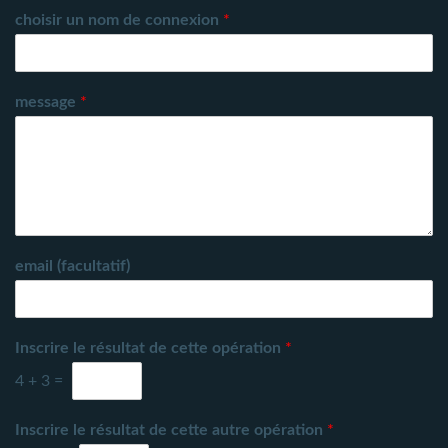
choisir un nom de connexion
*
message
*
email (facultatif)
Inscrire le résultat de cette opération
*
4
+
3
=
Inscrire le résultat de cette autre opération
*