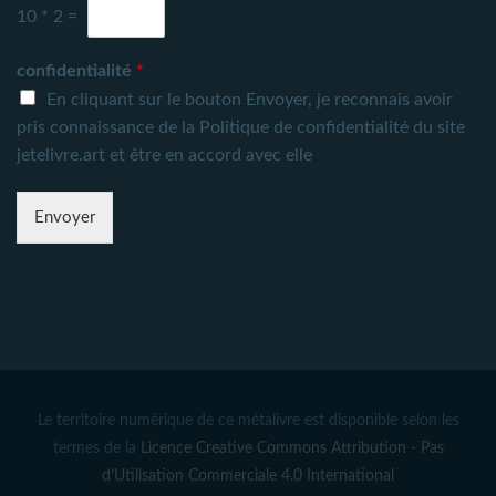
10
*
2
=
confidentialité
*
En cliquant sur le bouton Envoyer
, je reconnais avoir
pris connaissance de la
Politique de confidentialité du site
jetelivre.art
et être en accord avec elle
Envoyer
Le territoire numérique de ce métalivre est disponible selon les
termes de la
Licence Creative Commons Attribution - Pas
d’Utilisation Commerciale 4.0 International