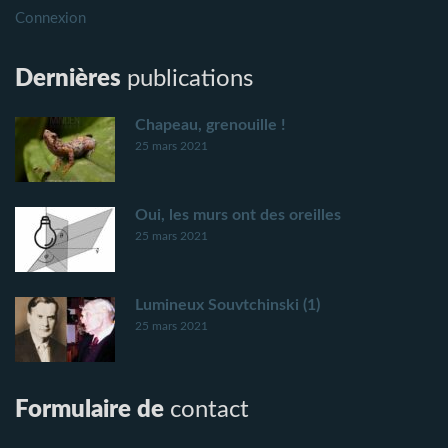
Connexion
Dernières
publications
Chapeau, grenouille !
25 mars 2021
Oui, les murs ont des oreilles
25 mars 2021
Lumineux Souvtchinski (1)
25 mars 2021
Formulaire de
contact