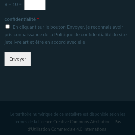
8
+
10
=
confidentialité
*
En cliquant sur le bouton Envoyer
, je reconnais avoir
pris connaissance de la
Politique de confidentialité du site
jetelivre.art
et être en accord avec elle
Envoyer
Le territoire numérique de ce métalivre est disponible selon les
termes de la
Licence Creative Commons Attribution - Pas
d’Utilisation Commerciale 4.0 International