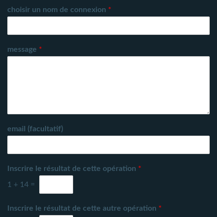
choisir un nom de connexion
*
message
*
email (facultatif)
Inscrire le résultat de cette opération
*
1
+
14
=
Inscrire le résultat de cette autre opération
*