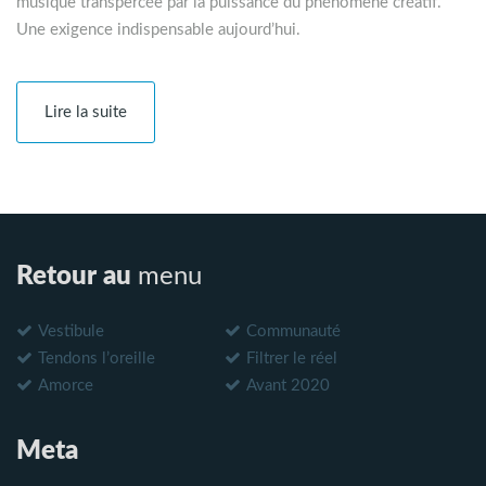
musique transpercée par la puissance du phénomène créatif.
Une exigence indispensable aujourd’hui.
Lire la suite
Retour au
menu
Vestibule
Communauté
Tendons l’oreille
Filtrer le réel
Amorce
Avant 2020
Meta