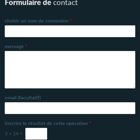
Formulaire de
contact
choisir un nom de connexion
*
message
*
email (facultatif)
Inscrire le résultat de cette opération
*
3
+
14
=