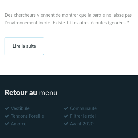
Des chercheurs viennent de montrer que la parole ne laisse pas
l’environnement inerte. Existe-t-il d’autres écoutes ignorées ?
Lire la suite
Retour au
menu
Vestibule
Communauté
Tendons l’oreille
Filtrer le réel
Amorce
Avant 2020