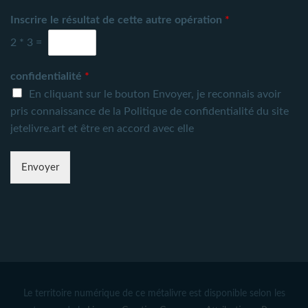
Inscrire le résultat de cette autre opération
*
2
*
3
=
confidentialité
*
En cliquant sur le bouton Envoyer
, je reconnais avoir
pris connaissance de la
Politique de confidentialité du site
jetelivre.art
et être en accord avec elle
Envoyer
Le territoire numérique de ce métalivre est disponible selon les