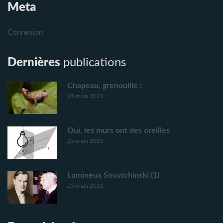
Meta
Connexion
Dernières
publications
Chapeau, grenouille !
25 mars 2021
Oui, les murs ont des oreilles
25 mars 2021
Lumineux Souvtchinski (1)
25 mars 2021