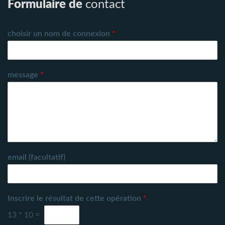
Formulaire de
contact
choisir un nom de connexion
*
message
*
email (facultatif)
Inscrire le résultat de cette opération
*
13
*
10
=