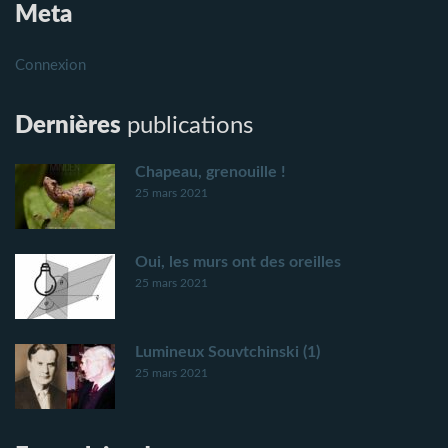
Meta
Connexion
Dernières
publications
Chapeau, grenouille !
25 mars 2021
Oui, les murs ont des oreilles
25 mars 2021
Lumineux Souvtchinski (1)
25 mars 2021