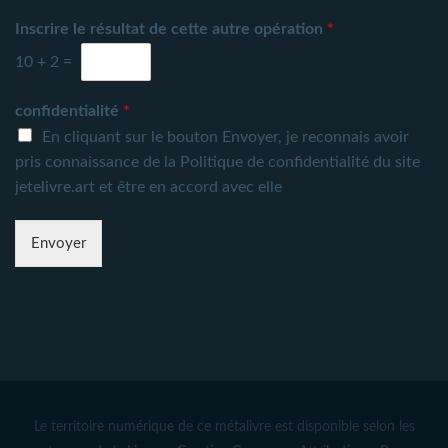
Inscrire le résultat de cette autre opération
*
10
+
2
=
confidentialité
*
En cliquant sur le bouton Envoyer
, je reconnais avoir
pris connaissance de la
Politique de confidentialité du site
jetelivre.art
et être en accord avec elle
Envoyer
Le territoire numérique de ce métalivre est disponible selon les