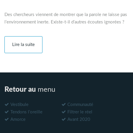
Des chercheurs viennent de montrer que la parole ne laisse pas
l’environnement inerte. Existe-t-il d’autres écoutes ignorées ?
Lire la suite
Retour au
menu
Vestibule
Communauté
Tendons l’oreille
Filtrer le réel
Amorce
Avant 2020